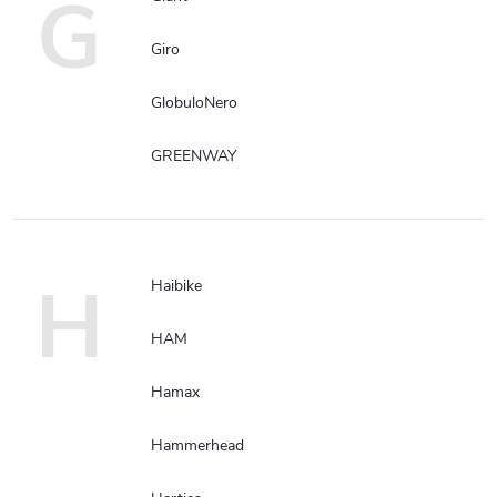
G
Giro
GlobuloNero
GREENWAY
H
Haibike
HAM
Hamax
Hammerhead