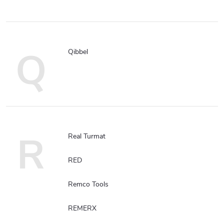
Q
Qibbel
R
Real Turmat
RED
Remco Tools
REMERX