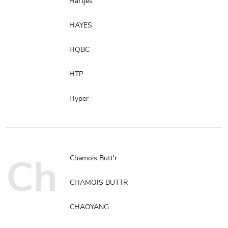
Hartjes
HAYES
HQBC
HTP
Hyper
Ch
Chamois Butt'r
CHAMOIS BUTTR
CHAOYANG