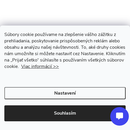
Súbory cookie používame na zlepšenie vášho zážitku z
Z
prehliadania, poskytovanie prispôsobených reklám alebo
obsahu a analýzu našej návštevnosti.
To, aké druhy cookies
Zákaznický servis
á
nám umožníte si môžete nastaviť cez Nastavenie.
Kliknutím
na „Prijať všetko“ súhlasíte s používaním všetkých súborov
Informácie
p
cookie.
Viac informácií >>
a
Kontakty
Život s bicyklom / Život na kole
Nastavení
t
Prodejna | Půjčovna | Servis
Ľ.Štúra 487/47
í
Souhlasím
93401 Levice, Slovensko
Telefon: +421 940 627 093
E-mail: info@zivotnakole.eu