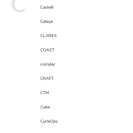
C
Castelli
Cateye
CLARKS
COAST
corratec
CRAFT
CTM
Cube
CycleOps