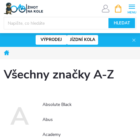
Přejít
NÁKUPNÍ
KOŠÍK
na
www.zivotnakole.eu - Chat
obsah
HLEDAT
VÝPRODEJ
JÍZDNÍ KOLA
Domů
Všechny značky A-Z
A
Absolute Black
Abus
Academy