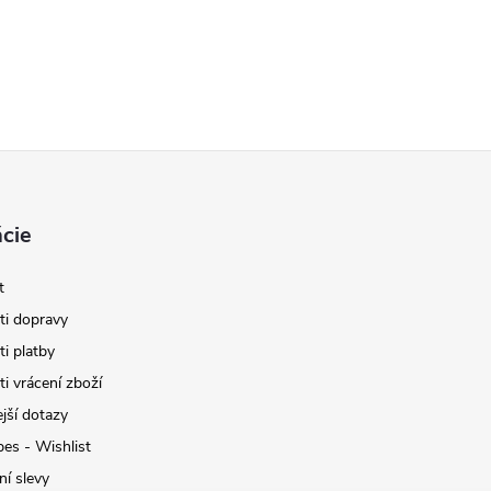
cie
t
i dopravy
i platby
i vrácení zboží
jší dotazy
pes - Wishlist
ní slevy