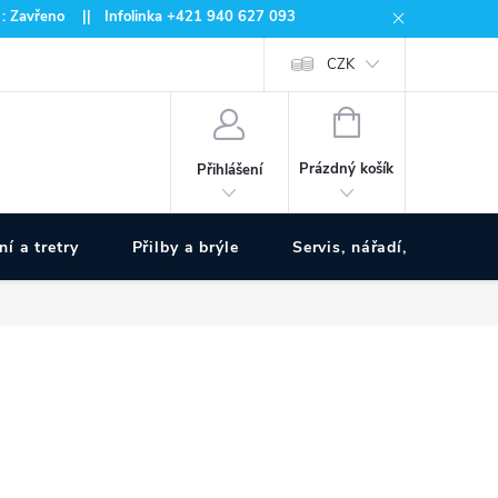
 : Zavřeno || Infolinka +421 940 627 093
CZK
NÁKUPNÍ
KOŠÍK
Prázdný košík
Přihlášení
ní a tretry
Přilby a brýle
Servis, nářadí, pumpy
www.zivotnakole.eu - Chat