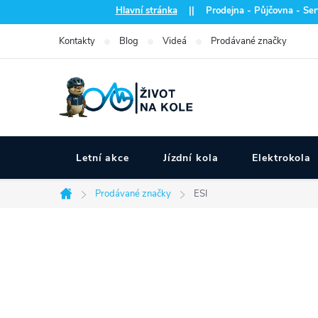
Přejít
Hlavní stránka
|| Prodejna - Půjčovna - Serv
na
Kontakty
Blog
Videá
Prodávané značky
obsah
Letní akce
Jízdní kola
Elektrokola
Prodávané značky
ESI
Domů