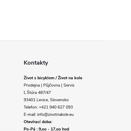
Kontakty
Život s bicyklom / Život na kole
Prodejna | Půjčovna | Servis
Ľ.Štúra 487/47
93401 Levice, Slovensko
Telefon: +421 940 627 093
E-mail: info@zivotnakole.eu
Otevírací doba:
Po-Pá : 9,oo - 17,oo hod