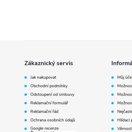
Z
á
Zákaznický servis
Informá
p
Jak nakupovat
Můj úče
Obchodní podmínky
Možnost
a
Odstoupení od smlouvy
Možnost
t
Reklamační formulář
Možnost
Reklamační řád
Nejčaste
í
Ochrana osobních údajů
Hlídací 
Google recenze
Věrnost