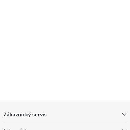
Z
Zákaznický servis
á