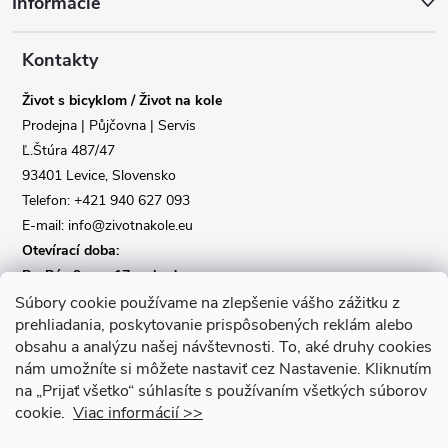
Informácie
p
a
Kontakty
Život s bicyklom / Život na kole
t
Prodejna | Půjčovna | Servis
Ľ.Štúra 487/47
í
93401 Levice, Slovensko
Telefon: +421 940 627 093
E-mail: info@zivotnakole.eu
Otevírací doba:
Po-Pá : 9,oo - 17,oo hod
So : 9,oo - 12,oo | Ne : Zavřeno
Súbory cookie používame na zlepšenie vášho zážitku z
prehliadania, poskytovanie prispôsobených reklám alebo
obsahu a analýzu našej návštevnosti.
To, aké druhy cookies
Kontaktní formulář
nám umožníte si môžete nastaviť cez Nastavenie.
Kliknutím
na „Prijať všetko“ súhlasíte s používaním všetkých súborov
cookie.
Viac informácií >>