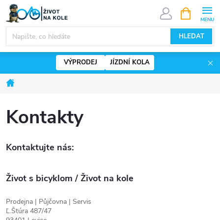
Přejít
NÁKUPNÍ
KOŠÍK
na
www.zivotnakole.eu - Chat
obsah
HLEDAT
VÝPRODEJ
JÍZDNÍ KOLA
Domů
Kontakty
Kontaktujte nás:
Život s bicyklom / Život na kole
Prodejna | Půjčovna | Servis
Ľ.Štúra 487/47