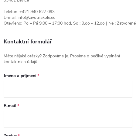
93401 Levice
Telefon: +421 940 627 093
E-mail: info@zivotnakole.eu
Otevřeno: Po – Pá 9:00 – 17:00 hod, So : 9,oo - 12,oo | Ne : Zatvorené
Kontaktní formulář
Máte nějaké otázky? Zodpovíme je. Prosíme o pečlivé vyplnění
kontaktních údajů.
Jméno a příjmení
E-mail
Zpráva