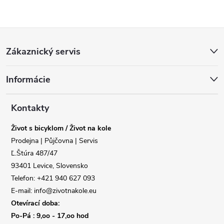
Reklamace
Doprava
Z
Poslat
Zákaznický servis
á
Informácie
p
a
Kontakty
Život s bicyklom / Život na kole
t
Prodejna | Půjčovna | Servis
Ľ.Štúra 487/47
í
93401 Levice, Slovensko
Telefon: +421 940 627 093
E-mail: info@zivotnakole.eu
Otevírací doba:
Po-Pá : 9,oo - 17,oo hod