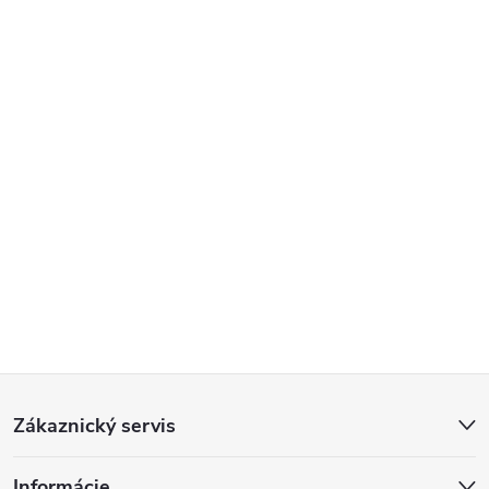
Z
Zákaznický servis
á
Informácie