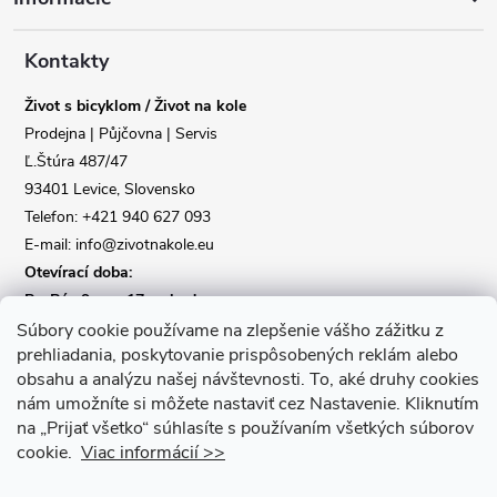
p
a
Kontakty
Život s bicyklom / Život na kole
t
Prodejna | Půjčovna | Servis
Ľ.Štúra 487/47
í
93401 Levice, Slovensko
Telefon: +421 940 627 093
E-mail: info@zivotnakole.eu
Otevírací doba:
Po-Pá : 9,oo - 17,oo hod
So : 9,oo - 12,oo | Ne : Zavřeno
Súbory cookie používame na zlepšenie vášho zážitku z
prehliadania, poskytovanie prispôsobených reklám alebo
obsahu a analýzu našej návštevnosti.
To, aké druhy cookies
Kontaktní formulář
nám umožníte si môžete nastaviť cez Nastavenie.
Kliknutím
na „Prijať všetko“ súhlasíte s používaním všetkých súborov
cookie.
Viac informácií >>