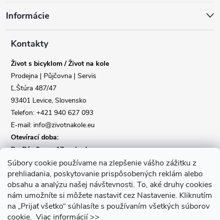
á
Informácie
p
a
Kontakty
Život s bicyklom / Život na kole
t
Prodejna | Půjčovna | Servis
Ľ.Štúra 487/47
í
93401 Levice, Slovensko
Telefon: +421 940 627 093
E-mail: info@zivotnakole.eu
Otevírací doba:
Po-Pá : 9,oo - 17,oo hod
So : 9,oo - 12,oo | Ne : Zavřeno
Súbory cookie používame na zlepšenie vášho zážitku z
prehliadania, poskytovanie prispôsobených reklám alebo
obsahu a analýzu našej návštevnosti.
To, aké druhy cookies
Kontaktní formulář
nám umožníte si môžete nastaviť cez Nastavenie.
Kliknutím
na „Prijať všetko“ súhlasíte s používaním všetkých súborov
cookie.
Viac informácií >>