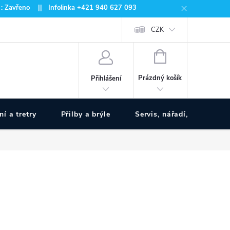
 : Zavřeno || Infolinka +421 940 627 093
CZK
NÁKUPNÍ
KOŠÍK
Prázdný košík
Přihlášení
ní a tretry
Přilby a brýle
Servis, nářadí, pumpy