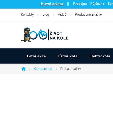
Přejít
Hlavní stránka
|| Prodejna - Půjčovna - Serv
na
Kontakty
Blog
Videá
Prodávané značky
obsah
Letní akce
Jízdní kola
Elektrokola
Komponenty
Přehazovačky
Domů