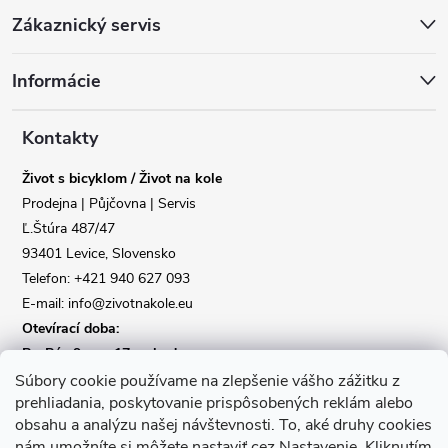
Z
Zákaznický servis
á
Informácie
p
a
Kontakty
Život s bicyklom / Život na kole
t
Prodejna | Půjčovna | Servis
Ľ.Štúra 487/47
í
93401 Levice, Slovensko
Telefon: +421 940 627 093
E-mail: info@zivotnakole.eu
Otevírací doba:
Po-Pá : 9,oo - 17,oo hod
So : 9,oo - 12,oo | Ne : Zavřeno
Súbory cookie používame na zlepšenie vášho zážitku z
prehliadania, poskytovanie prispôsobených reklám alebo
obsahu a analýzu našej návštevnosti.
To, aké druhy cookies
Kontaktní formulář
nám umožníte si môžete nastaviť cez Nastavenie.
Kliknutím