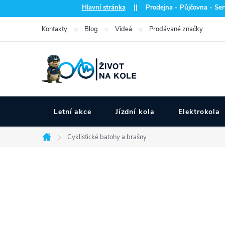
Přejít
Hlavní stránka
|| Prodejna - Půjčovna - Serv
na
Kontakty
Blog
Videá
Prodávané značky
obsah
Letní akce
Jízdní kola
Elektrokola
Cyklistické batohy a brašny
Domů