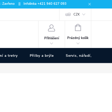
 : Zavřeno || Infolinka +421 940 627 093
CZK
NÁKUPNÍ
KOŠÍK
Prázdný košík
Přihlášení
ní a tretry
Přilby a brýle
Servis, nářadí, pumpy