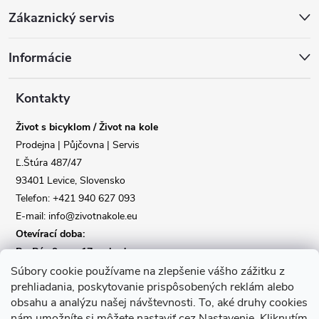
Z
Zákaznický servis
á
Informácie
p
a
Kontakty
Život s bicyklom / Život na kole
t
Prodejna | Půjčovna | Servis
Ľ.Štúra 487/47
í
93401 Levice, Slovensko
Telefon: +421 940 627 093
E-mail: info@zivotnakole.eu
Otevírací doba:
Po-Pá : 9,oo - 17,oo hod
So : 9,oo - 12,oo | Ne : Zavřeno
Súbory cookie používame na zlepšenie vášho zážitku z
prehliadania, poskytovanie prispôsobených reklám alebo
obsahu a analýzu našej návštevnosti.
To, aké druhy cookies
Kontaktní formulář
nám umožníte si môžete nastaviť cez Nastavenie.
Kliknutím