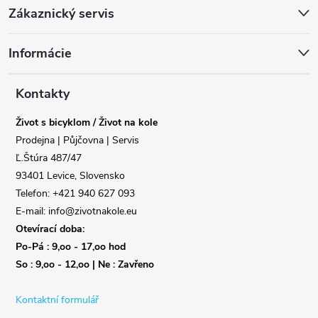
Zákaznický servis
á
Informácie
p
a
Kontakty
Život s bicyklom / Život na kole
t
Prodejna | Půjčovna | Servis
Ľ.Štúra 487/47
í
93401 Levice, Slovensko
Telefon: +421 940 627 093
E-mail: info@zivotnakole.eu
Otevírací doba:
Po-Pá : 9,oo - 17,oo hod
So : 9,oo - 12,oo | Ne : Zavřeno
Kontaktní formulář