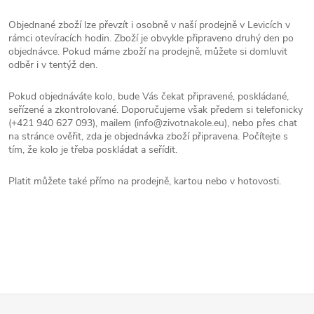
Objednané zboží lze převzít i osobně v naší prodejně v Levicích v
rámci otevíracích hodin. Zboží je obvykle připraveno druhý den po
objednávce. Pokud máme zboží na prodejně, můžete si domluvit
odběr i v tentýž den.
Pokud objednáváte kolo, bude Vás čekat připravené, poskládané,
Reklamace
Doprava
seřízené a zkontrolované. Doporučujeme však předem si telefonicky
(+421 940 627 093), mailem (info@zivotnakole.eu), nebo přes chat
na stránce ověřit, zda je objednávka zboží připravena. Počítejte s
Poslat
tím, že kolo je třeba poskládat a seřídit.
Platit můžete také přímo na prodejně, kartou nebo v hotovosti.
Z