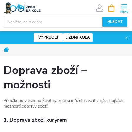
Přejít
NÁKUPNÍ
KOŠÍK
na
www.zivotnakole.eu - Chat
obsah
HLEDAT
VÝPRODEJ
JÍZDNÍ KOLA
Domů
Doprava zboží –
možnosti
Při nákupu v eshopu Život na kole si můžete zvolit z následujících
možností dopravy zboží:
1. Doprava zboží kurýrem