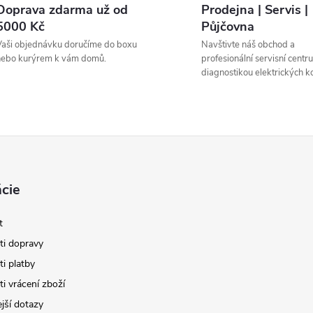
Doprava zdarma už od
Prodejna | Servis |
5000 Kč
Půjčovna
aši objednávku doručíme do boxu
Navštivte náš obchod a
nebo kurýrem k vám domů.
profesionální servisní centr
diagnostikou elektrických ko
cie
t
i dopravy
i platby
i vrácení zboží
jší dotazy