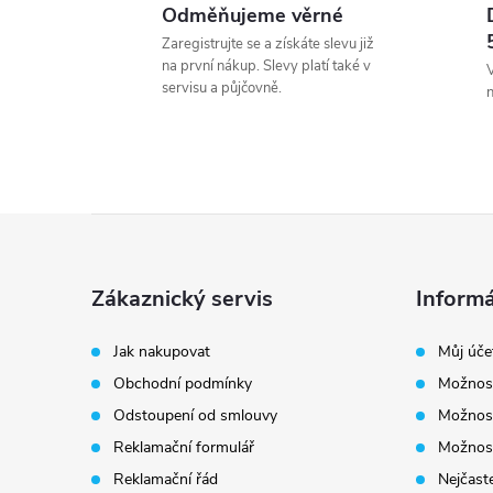
Odměňujeme věrné
Zaregistrujte se a získáte slevu již
na první nákup. Slevy platí také v
V
servisu a půjčovně.
Z
á
Zákaznický servis
Informá
p
Jak nakupovat
Můj úče
Obchodní podmínky
Možnost
a
Odstoupení od smlouvy
Možnost
t
Reklamační formulář
Možnost
Reklamační řád
Nejčaste