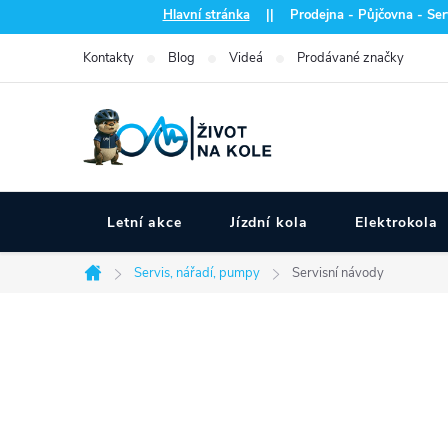
Přejít
Hlavní stránka
|| Prodejna - Půjčovna - Serv
na
Kontakty
Blog
Videá
Prodávané značky
obsah
Letní akce
Jízdní kola
Elektrokola
Servis, nářadí, pumpy
Servisní návody
Domů