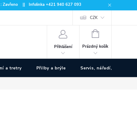
 : Zavřeno || Infolinka +421 940 627 093
CZK
NÁKUPNÍ
KOŠÍK
Prázdný košík
Přihlášení
ní a tretry
Přilby a brýle
Servis, nářadí, pumpy