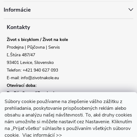
á
Informácie
p
a
Kontakty
Život s bicyklom / Život na kole
t
Prodejna | Půjčovna | Servis
Ľ.Štúra 487/47
í
93401 Levice, Slovensko
Telefon: +421 940 627 093
E-mail: info@zivotnakole.eu
Otevírací doba:
Po-Pá : 9,oo - 17,oo hod
So : 9,oo - 12,oo | Ne : Zavřeno
Súbory cookie používame na zlepšenie vášho zážitku z
prehliadania, poskytovanie prispôsobených reklám alebo
obsahu a analýzu našej návštevnosti.
To, aké druhy cookies
Kontaktní formulář
nám umožníte si môžete nastaviť cez Nastavenie.
Kliknutím
na „Prijať všetko“ súhlasíte s používaním všetkých súborov
cookie.
Viac informácií >>