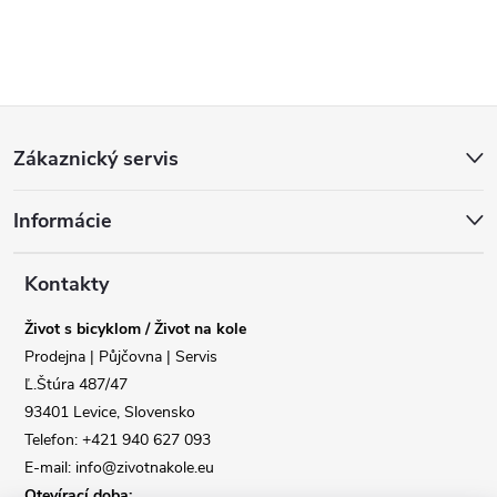
Z
Zákaznický servis
á
Informácie
p
a
Kontakty
Život s bicyklom / Život na kole
t
Prodejna | Půjčovna | Servis
Ľ.Štúra 487/47
í
93401 Levice, Slovensko
Telefon: +421 940 627 093
E-mail: info@zivotnakole.eu
Otevírací doba: