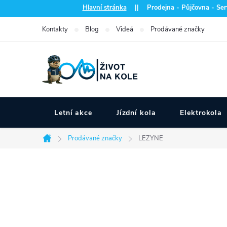
Přejít
Hlavní stránka
|| Prodejna - Půjčovna - Serv
na
Kontakty
Blog
Videá
Prodávané značky
obsah
Letní akce
Jízdní kola
Elektrokola
Prodávané značky
LEZYNE
Domů