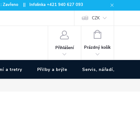
 : Zavřeno || Infolinka +421 940 627 093
CZK
NÁKUPNÍ
KOŠÍK
Prázdný košík
Přihlášení
ní a tretry
Přilby a brýle
Servis, nářadí, pumpy