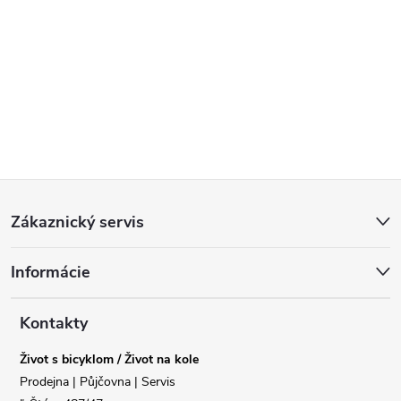
Z
Zákaznický servis
á
Informácie
p
a
Kontakty
Život s bicyklom / Život na kole
t
Prodejna | Půjčovna | Servis