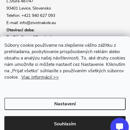
Ľ.Štúra 487/47
í
93401 Levice, Slovensko
Telefon: +421 940 627 093
E-mail: info@zivotnakole.eu
Otevírací doba:
Po-Pá : 9,oo - 17,oo hod
So : 9,oo - 12,oo | Ne : Zavřeno
Súbory cookie používame na zlepšenie vášho zážitku z
prehliadania, poskytovanie prispôsobených reklám alebo
obsahu a analýzu našej návštevnosti.
To, aké druhy cookies
Kontaktní formulář
nám umožníte si môžete nastaviť cez Nastavenie.
Kliknutím
na „Prijať všetko“ súhlasíte s používaním všetkých súborov
cookie.
Viac informácií >>
Nastavení
Copyright 2026
Život na kole
. Všechna práva vyhrazena.
Upravit
nastavení cookies
Souhlasím
Vytvořil Shoptet Premium