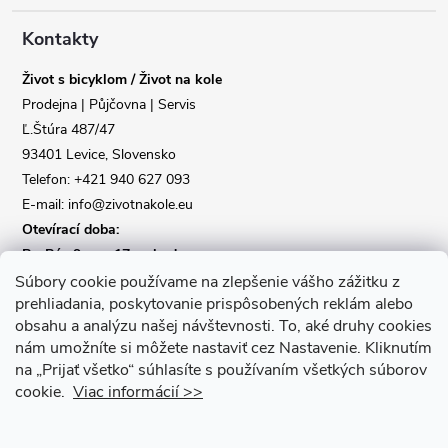
p
a
Kontakty
Život s bicyklom / Život na kole
t
Prodejna | Půjčovna | Servis
Ľ.Štúra 487/47
í
93401 Levice, Slovensko
Telefon: +421 940 627 093
E-mail: info@zivotnakole.eu
Otevírací doba:
Po-Pá : 9,oo - 17,oo hod
So : 9,oo - 12,oo | Ne : Zavřeno
Súbory cookie používame na zlepšenie vášho zážitku z
prehliadania, poskytovanie prispôsobených reklám alebo
obsahu a analýzu našej návštevnosti.
To, aké druhy cookies
Kontaktní formulář
nám umožníte si môžete nastaviť cez Nastavenie.
Kliknutím
na „Prijať všetko“ súhlasíte s používaním všetkých súborov
cookie.
Viac informácií >>