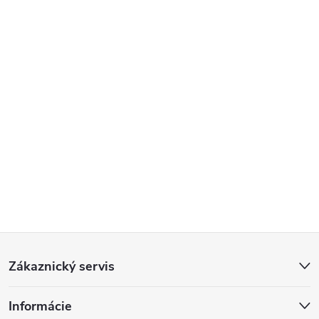
Z
Zákaznický servis
á
Informácie