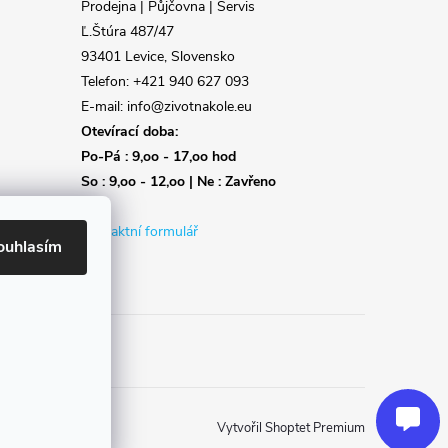
Prodejna | Půjčovna | Servis
Ľ.Štúra 487/47
93401 Levice, Slovensko
Telefon: +421 940 627 093
E-mail: info@zivotnakole.eu
Otevírací doba:
Po-Pá : 9,oo - 17,oo hod
So : 9,oo - 12,oo | Ne : Zavřeno
Kontaktní formulář
ouhlasím
Reklamace
Doprava
Poslat
Vytvořil Shoptet Premium