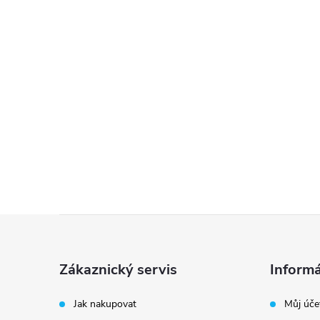
Z
á
Zákaznický servis
Informá
p
Jak nakupovat
Můj úče