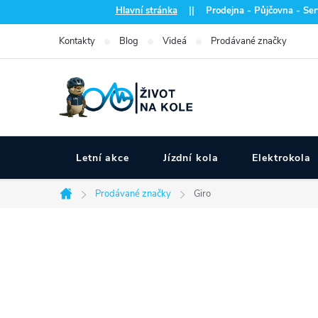
Přejít
Hlavní stránka
|| Prodejna - Půjčovna - Serv
na
Kontakty
Blog
Videá
Prodávané značky
obsah
Letní akce
Jízdní kola
Elektrokola
Prodávané značky
Giro
Domů