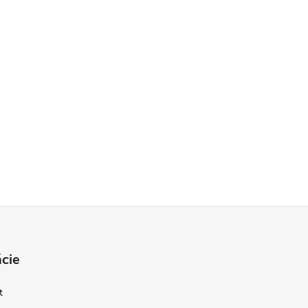
cie
t