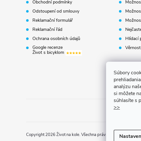
Obchodní podmínky
Možnost
a
Odstoupení od smlouvy
Možnost
t
Reklamační formulář
Možnost
Reklamační řád
Nejčaste
í
Ochrana osobních údajů
Hlídací 
Google recenze
Věrnost
Život s bicyklom
Súbory cook
prehliadani
analýzu naš
si môžete na
súhlasíte s
>>
Copyright 2026
Život na kole
. Všechna práva vyhrazena.
Uprav
Nastaven