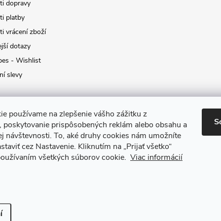
i dopravy
i platby
i vrácení zboží
jší dotazy
pes - Wishlist
ní slevy
ie používame na zlepšenie vášho zážitku z
S
a, poskytovanie prispôsobených reklám alebo obsahu a
ej návštevnosti.
To, aké druhy cookies nám umožníte
staviť cez Nastavenie.
Kliknutím na „Prijať všetko“
 používaním všetkých súborov cookie.
Viac informácií
it nastavení cookies
í