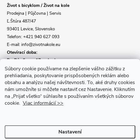
Život s bicyklom / Život na kole
t
Prodejna | Půjčovna | Servis
Ľ.Štúra 487/47
í
93401 Levice, Slovensko
Telefon: +421 940 627 093
E-mail: info@zivotnakole.eu
Otevírací doba:
Po-Pá : 9,oo - 17,oo hod
So : 9,oo - 12,oo | Ne : Zavřeno
Súbory cookie používame na zlepšenie vášho zážitku z
prehliadania, poskytovanie prispôsobených reklám alebo
obsahu a analýzu našej návštevnosti.
To, aké druhy cookies
Kontaktní formulář
nám umožníte si môžete nastaviť cez Nastavenie.
Kliknutím
na „Prijať všetko“ súhlasíte s používaním všetkých súborov
cookie.
Viac informácií >>
Nastavení
Copyright 2026
Život na kole
. Všechna práva vyhrazena.
Upravit