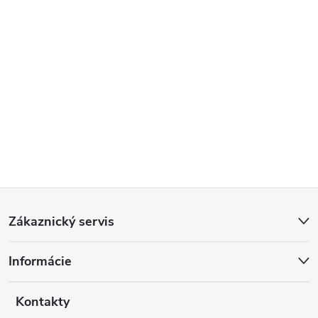
Z
Zákaznický servis
á
Informácie
p
a
Kontakty