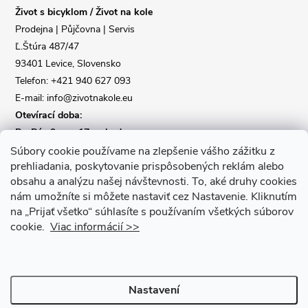
Život s bicyklom / Život na kole
t
Prodejna | Půjčovna | Servis
Ľ.Štúra 487/47
í
93401 Levice, Slovensko
Telefon: +421 940 627 093
E-mail: info@zivotnakole.eu
Otevírací doba:
Po-Pá : 9,oo - 17,oo hod
So : 9,oo - 12,oo | Ne : Zavřeno
Súbory cookie používame na zlepšenie vášho zážitku z
prehliadania, poskytovanie prispôsobených reklám alebo
obsahu a analýzu našej návštevnosti.
To, aké druhy cookies
Kontaktní formulář
nám umožníte si môžete nastaviť cez Nastavenie.
Kliknutím
na „Prijať všetko“ súhlasíte s používaním všetkých súborov
cookie.
Viac informácií >>
Nastavení
Copyright 2026
Život na kole
. Všechna práva vyhrazena.
Upravit