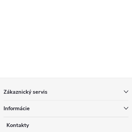
Z
Zákaznický servis
á
Informácie
p
a
Kontakty