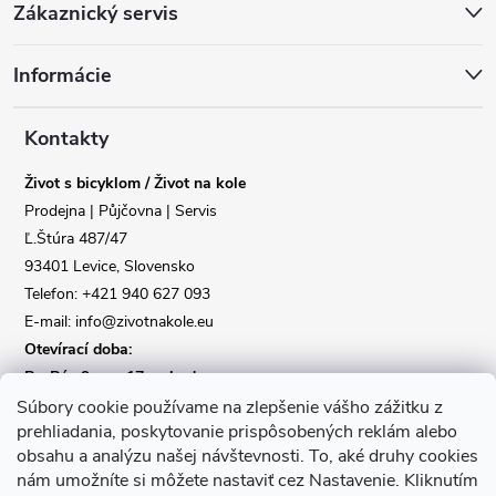
Zákaznický servis
á
Informácie
p
a
Kontakty
Život s bicyklom / Život na kole
t
Prodejna | Půjčovna | Servis
Ľ.Štúra 487/47
í
Reklamace
Doprava
93401 Levice, Slovensko
Telefon: +421 940 627 093
Poslat
E-mail: info@zivotnakole.eu
Otevírací doba:
Po-Pá : 9,oo - 17,oo hod
So : 9,oo - 12,oo | Ne : Zavřeno
Súbory cookie používame na zlepšenie vášho zážitku z
prehliadania, poskytovanie prispôsobených reklám alebo
obsahu a analýzu našej návštevnosti.
To, aké druhy cookies
Kontaktní formulář
nám umožníte si môžete nastaviť cez Nastavenie.
Kliknutím