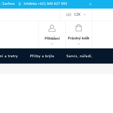
 : Zavřeno || Infolinka +421 940 627 093
CZK
NÁKUPNÍ
KOŠÍK
Prázdný košík
Přihlášení
ní a tretry
Přilby a brýle
Servis, nářadí, pumpy