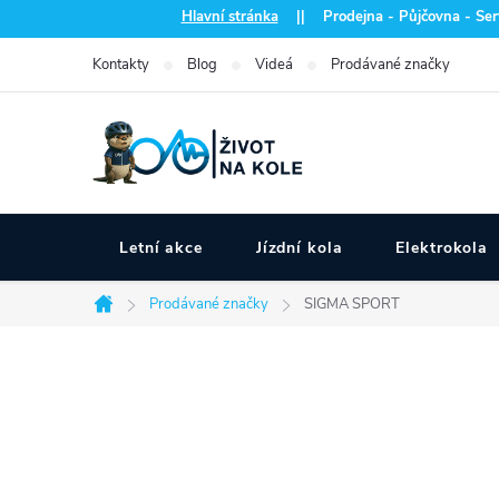
Přejít
Hlavní stránka
|| Prodejna - Půjčovna - Serv
na
Kontakty
Blog
Videá
Prodávané značky
obsah
Letní akce
Jízdní kola
Elektrokola
Prodávané značky
SIGMA SPORT
Domů