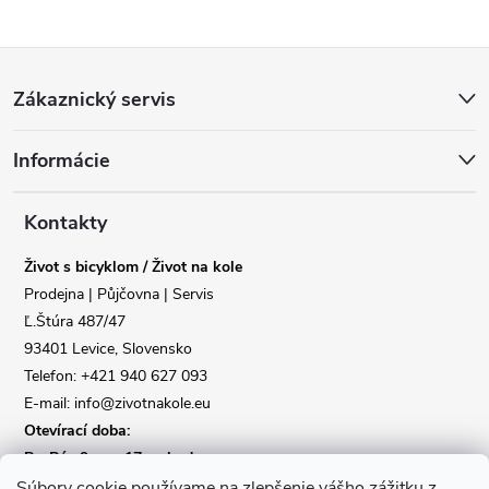
Z
Zákaznický servis
á
Informácie
p
Reklamace
Doprava
a
Kontakty
Poslat
Život s bicyklom / Život na kole
t
Prodejna | Půjčovna | Servis
Ľ.Štúra 487/47
í
93401 Levice, Slovensko
Telefon: +421 940 627 093
E-mail: info@zivotnakole.eu
Otevírací doba:
Po-Pá : 9,oo - 17,oo hod
So : 9,oo - 12,oo | Ne : Zavřeno
Súbory cookie používame na zlepšenie vášho zážitku z