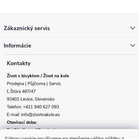
Z
Zákaznický servis
á
Informácie
p
Reklamace
Doprava
a
Kontakty
Poslat
Život s bicyklom / Život na kole
t
Prodejna | Půjčovna | Servis
Ľ.Štúra 487/47
í
93401 Levice, Slovensko
Telefon: +421 940 627 093
E-mail: info@zivotnakole.eu
Otevírací doba:
Po-Pá : 9,oo - 17,oo hod
So : 9,oo - 12,oo | Ne : Zavřeno
Súbory cookie používame na zlepšenie vášho zážitku z