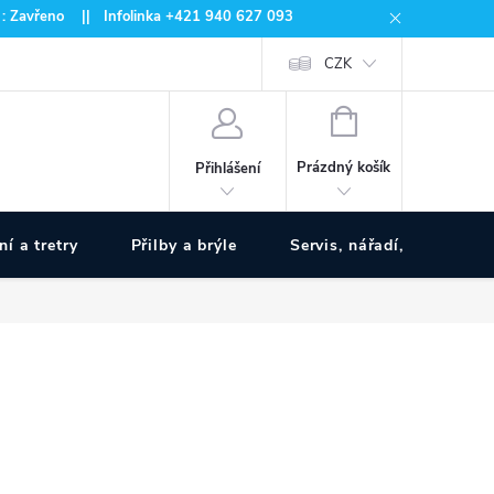
 : Zavřeno || Infolinka +421 940 627 093
CZK
NÁKUPNÍ
KOŠÍK
Prázdný košík
Přihlášení
ní a tretry
Přilby a brýle
Servis, nářadí, pumpy