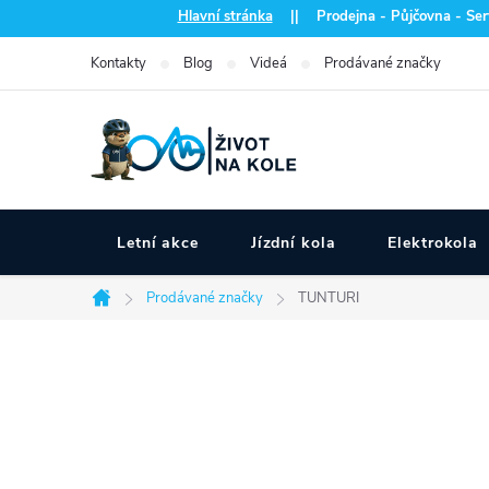
Přejít
Hlavní stránka
|| Prodejna - Půjčovna - Serv
na
Kontakty
Blog
Videá
Prodávané značky
obsah
Letní akce
Jízdní kola
Elektrokola
Prodávané značky
TUNTURI
Domů