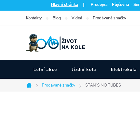
Přejít
Hlavní stránka
|| Prodejna - Půjčovna - Serv
na
Kontakty
Blog
Videá
Prodávané značky
obsah
Letní akce
Jízdní kola
Elektrokola
Prodávané značky
STAN´S NO TUBES
Domů