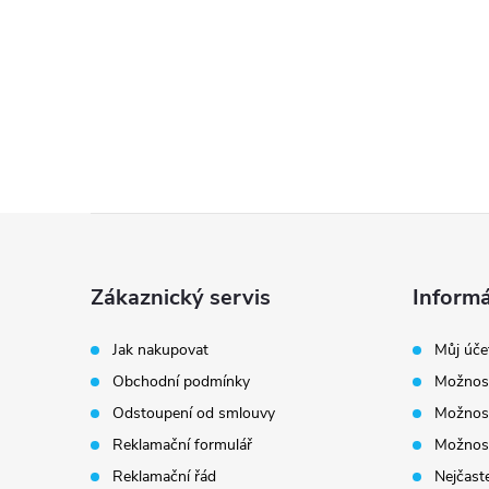
Z
á
Zákaznický servis
Informá
p
Jak nakupovat
Můj úče
Obchodní podmínky
Možnost
a
Odstoupení od smlouvy
Možnost
t
Reklamační formulář
Možnost
Reklamační řád
Nejčaste