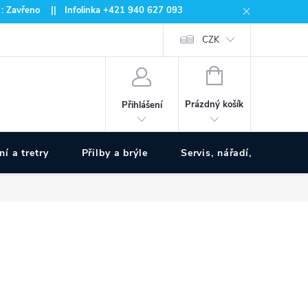
 : Zavřeno || Infolinka +421 940 627 093
CZK
NÁKUPNÍ
KOŠÍK
Prázdný košík
Přihlášení
ní a tretry
Přilby a brýle
Servis, nářadí, pumpy