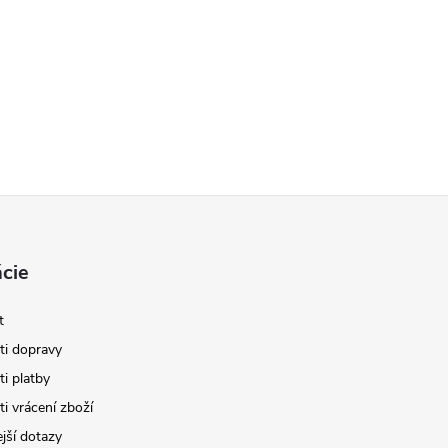
cie
t
i dopravy
i platby
i vrácení zboží
jší dotazy