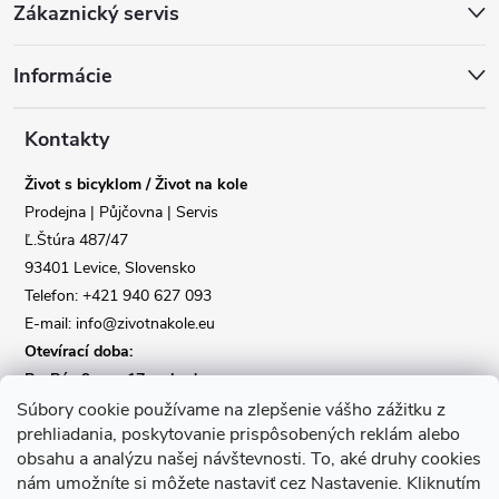
Zákaznický servis
á
Informácie
p
a
Kontakty
Život s bicyklom / Život na kole
t
Prodejna | Půjčovna | Servis
Ľ.Štúra 487/47
í
Reklamace
Doprava
93401 Levice, Slovensko
Telefon: +421 940 627 093
Poslat
E-mail: info@zivotnakole.eu
Otevírací doba:
Po-Pá : 9,oo - 17,oo hod
So : 9,oo - 12,oo | Ne : Zavřeno
Súbory cookie používame na zlepšenie vášho zážitku z
prehliadania, poskytovanie prispôsobených reklám alebo
obsahu a analýzu našej návštevnosti.
To, aké druhy cookies
Kontaktní formulář
nám umožníte si môžete nastaviť cez Nastavenie.
Kliknutím