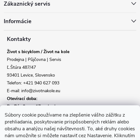
Zákaznický servis
á
Informácie
p
a
Kontakty
Život s bicyklom / Život na kole
t
Prodejna | Půjčovna | Servis
Ľ.Štúra 487/47
í
Reklamace
Doprava
93401 Levice, Slovensko
Telefon: +421 940 627 093
Poslat
E-mail: info@zivotnakole.eu
Otevírací doba:
Po-Pá : 9,oo - 17,oo hod
So : 9,oo - 12,oo | Ne : Zavřeno
Súbory cookie používame na zlepšenie vášho zážitku z
prehliadania, poskytovanie prispôsobených reklám alebo
obsahu a analýzu našej návštevnosti.
To, aké druhy cookies
Kontaktní formulář
nám umožníte si môžete nastaviť cez Nastavenie.
Kliknutím