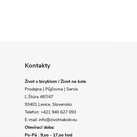
Kontakty
Život s bicyklom / Život na kole
Prodejna | Půjčovna | Servis
Ľ.Štúra 487/47
93401 Levice, Slovensko
Telefon: +421 940 627 093
E-mail: info@zivotnakole.eu
Otevírací doba:
Po-Pá : 9,oo - 17,oo hod