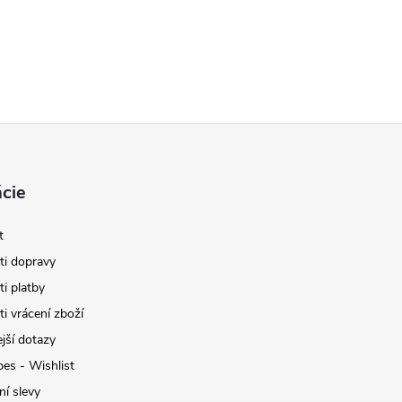
cie
t
i dopravy
i platby
i vrácení zboží
jší dotazy
pes - Wishlist
ní slevy