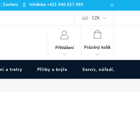
 : Zavřeno || Infolinka +421 940 627 093
CZK
NÁKUPNÍ
KOŠÍK
Prázdný košík
Přihlášení
ní a tretry
Přilby a brýle
Servis, nářadí, pumpy
www.zivotnakole.eu - Chat