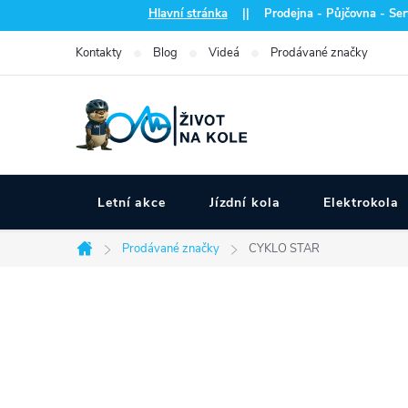
Přejít
Hlavní stránka
|| Prodejna - Půjčovna - Serv
na
Kontakty
Blog
Videá
Prodávané značky
obsah
Letní akce
Jízdní kola
Elektrokola
Prodávané značky
CYKLO STAR
Domů