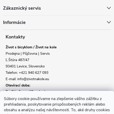
Z
Zákaznický servis
Poslat
á
Informácie
p
a
Kontakty
Život s bicyklom / Život na kole
t
Prodejna | Půjčovna | Servis
Ľ.Štúra 487/47
í
93401 Levice, Slovensko
Telefon: +421 940 627 093
E-mail: info@zivotnakole.eu
Otevírací doba:
Po-Pá : 9,oo - 17,oo hod
So : 9,oo - 12,oo | Ne : Zavřeno
Súbory cookie používame na zlepšenie vášho zážitku z
prehliadania, poskytovanie prispôsobených reklám alebo
obsahu a analýzu našej návštevnosti.
To, aké druhy cookies
Kontaktní formulář