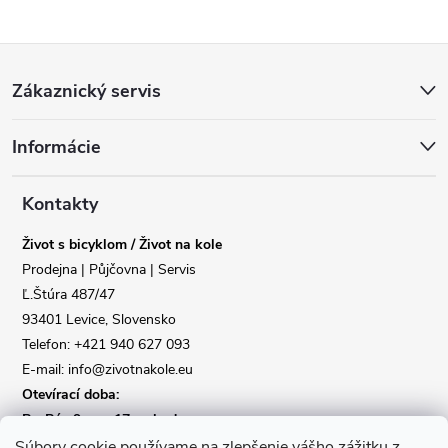
Z
Zákaznický servis
á
Informácie
p
Reklamace
Doprava
a
Kontakty
Poslat
Život s bicyklom / Život na kole
t
Prodejna | Půjčovna | Servis
Ľ.Štúra 487/47
í
93401 Levice, Slovensko
Telefon: +421 940 627 093
E-mail: info@zivotnakole.eu
Otevírací doba:
Po-Pá : 9,oo - 17,oo hod
So : 9,oo - 12,oo | Ne : Zavřeno
Súbory cookie používame na zlepšenie vášho zážitku z