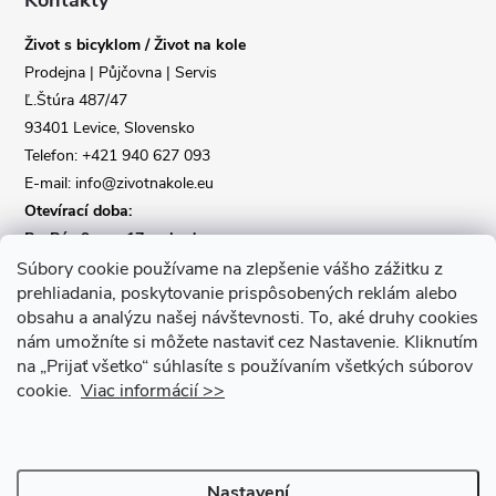
a
Kontakty
Život s bicyklom / Život na kole
t
Prodejna | Půjčovna | Servis
Ľ.Štúra 487/47
í
93401 Levice, Slovensko
Telefon: +421 940 627 093
E-mail: info@zivotnakole.eu
Otevírací doba:
Po-Pá : 9,oo - 17,oo hod
So : 9,oo - 12,oo | Ne : Zavřeno
Súbory cookie používame na zlepšenie vášho zážitku z
prehliadania, poskytovanie prispôsobených reklám alebo
obsahu a analýzu našej návštevnosti.
To, aké druhy cookies
Kontaktní formulář
nám umožníte si môžete nastaviť cez Nastavenie.
Kliknutím
na „Prijať všetko“ súhlasíte s používaním všetkých súborov
cookie.
Viac informácií >>
Nastavení