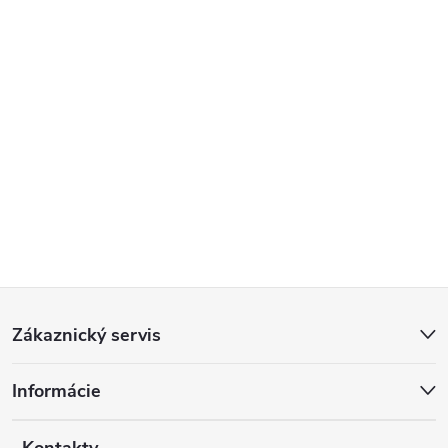
Z
Zákaznický servis
á
Informácie
p