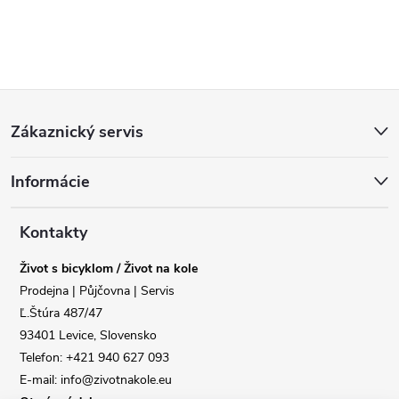
Z
Zákaznický servis
á
Informácie
p
a
Kontakty
Život s bicyklom / Život na kole
t
Prodejna | Půjčovna | Servis
Ľ.Štúra 487/47
í
93401 Levice, Slovensko
Telefon: +421 940 627 093
E-mail: info@zivotnakole.eu