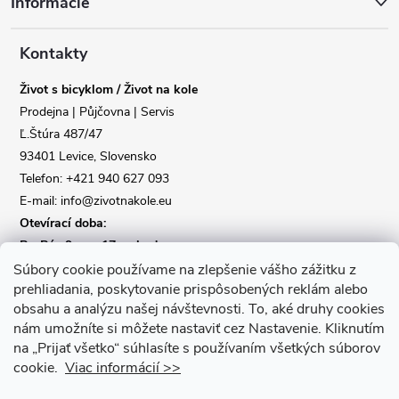
Informácie
p
a
Kontakty
Život s bicyklom / Život na kole
t
Prodejna | Půjčovna | Servis
Ľ.Štúra 487/47
í
93401 Levice, Slovensko
Telefon: +421 940 627 093
E-mail: info@zivotnakole.eu
Otevírací doba:
Po-Pá : 9,oo - 17,oo hod
So : 9,oo - 12,oo | Ne : Zavřeno
Súbory cookie používame na zlepšenie vášho zážitku z
prehliadania, poskytovanie prispôsobených reklám alebo
obsahu a analýzu našej návštevnosti.
To, aké druhy cookies
Kontaktní formulář
nám umožníte si môžete nastaviť cez Nastavenie.
Kliknutím
na „Prijať všetko“ súhlasíte s používaním všetkých súborov
cookie.
Viac informácií >>