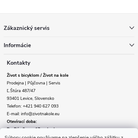
Z
Zákaznický servis
á
Informácie
p
Reklamace
Doprava
a
Kontakty
Poslat
Život s bicyklom / Život na kole
t
Prodejna | Půjčovna | Servis
Ľ.Štúra 487/47
í
93401 Levice, Slovensko
Telefon: +421 940 627 093
E-mail: info@zivotnakole.eu
Otevírací doba:
Po-Pá : 9,oo - 17,oo hod
So : 9,oo - 12,oo | Ne : Zavřeno
Súbory cookie používame na zlepšenie vášho zážitku z