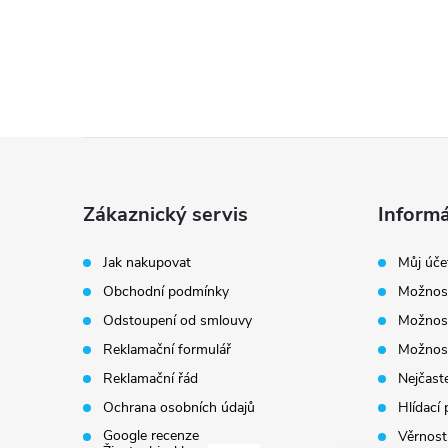
Z
á
Zákaznický servis
Informá
p
Jak nakupovat
Můj úče
Obchodní podmínky
Možnost
a
Odstoupení od smlouvy
Možnost
t
Reklamační formulář
Možnost
Reklamační řád
Nejčaste
í
Ochrana osobních údajů
Hlídací 
Google recenze
Věrnost