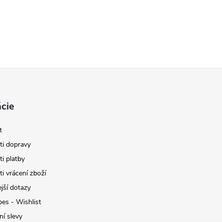
cie
t
i dopravy
i platby
i vrácení zboží
jší dotazy
pes - Wishlist
ní slevy