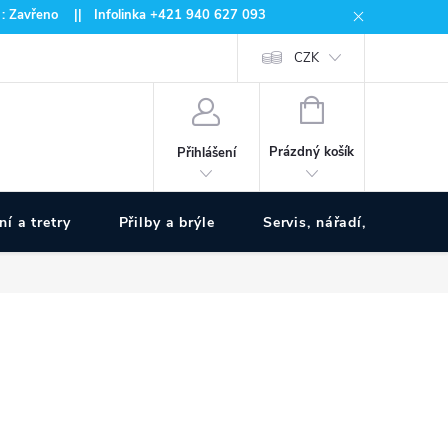
 : Zavřeno || Infolinka +421 940 627 093
CZK
NÁKUPNÍ
KOŠÍK
Prázdný košík
Přihlášení
ní a tretry
Přilby a brýle
Servis, nářadí, pumpy
www.zivotnakole.eu - Chat