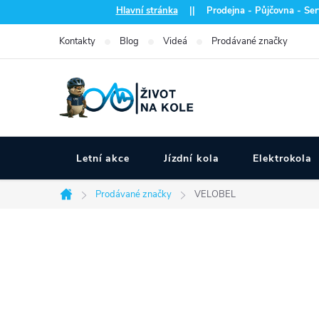
Přejít
Hlavní stránka
|| Prodejna - Půjčovna - Serv
na
Kontakty
Blog
Videá
Prodávané značky
obsah
Letní akce
Jízdní kola
Elektrokola
Prodávané značky
VELOBEL
Domů