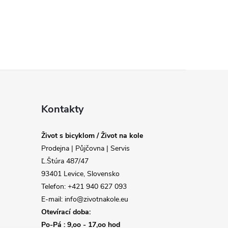
Kontakty
Život s bicyklom / Život na kole
Prodejna | Půjčovna | Servis
Ľ.Štúra 487/47
93401 Levice, Slovensko
Telefon: +421 940 627 093
E-mail: info@zivotnakole.eu
Otevírací doba:
Po-Pá : 9,oo - 17,oo hod