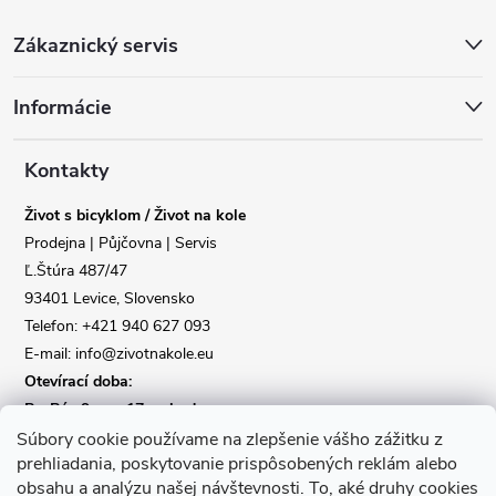
Z
Zákaznický servis
á
Informácie
p
a
Kontakty
Život s bicyklom / Život na kole
t
Prodejna | Půjčovna | Servis
Ľ.Štúra 487/47
í
93401 Levice, Slovensko
Telefon: +421 940 627 093
E-mail: info@zivotnakole.eu
Otevírací doba:
Po-Pá : 9,oo - 17,oo hod
So : 9,oo - 12,oo | Ne : Zavřeno
Súbory cookie používame na zlepšenie vášho zážitku z
prehliadania, poskytovanie prispôsobených reklám alebo
obsahu a analýzu našej návštevnosti.
To, aké druhy cookies
Kontaktní formulář