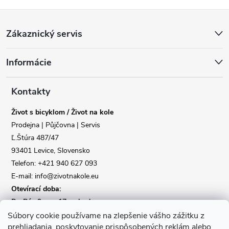
Z
Poslat
Zákaznický servis
á
Informácie
p
a
Kontakty
Život s bicyklom / Život na kole
t
Prodejna | Půjčovna | Servis
Ľ.Štúra 487/47
í
93401 Levice, Slovensko
Telefon: +421 940 627 093
E-mail: info@zivotnakole.eu
Otevírací doba:
Po-Pá : 9,oo - 17,oo hod
So : 9,oo - 12,oo | Ne : Zavřeno
Súbory cookie používame na zlepšenie vášho zážitku z
prehliadania, poskytovanie prispôsobených reklám alebo