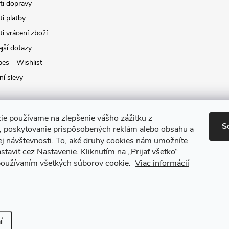
i dopravy
i platby
i vrácení zboží
jší dotazy
pes - Wishlist
ní slevy
ie používame na zlepšenie vášho zážitku z
S
a, poskytovanie prispôsobených reklám alebo obsahu a
ej návštevnosti.
To, aké druhy cookies nám umožníte
staviť cez Nastavenie.
Kliknutím na „Prijať všetko“
 používaním všetkých súborov cookie.
Viac informácií
it nastavení cookies
í