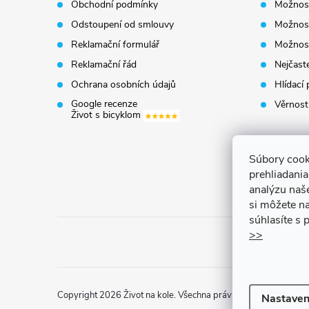
Obchodní podmínky
Možnost
a
Odstoupení od smlouvy
Možnost
t
Reklamační formulář
Možnost
Reklamační řád
Nejčaste
í
Ochrana osobních údajů
Hlídací 
Google recenze
Věrnost
Život s bicyklom
Súbory cook
prehliadani
analýzu naš
si môžete na
súhlasíte s
>>
Copyright 2026
Život na kole
. Všechna práva vyhrazena.
Uprav
Nastaven