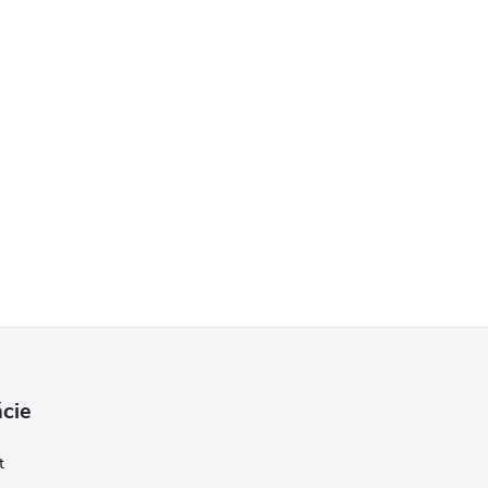
cie
t