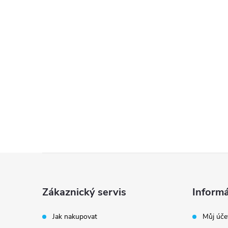
Z
á
Zákaznický servis
Informá
p
Jak nakupovat
Můj úče