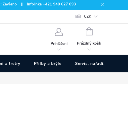
 : Zavřeno || Infolinka +421 940 627 093
CZK
NÁKUPNÍ
KOŠÍK
Prázdný košík
Přihlášení
ní a tretry
Přilby a brýle
Servis, nářadí, pumpy