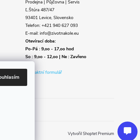
Prodejna | Půjčovna | Servis
Ľ.Štúra 487/47
93401 Levice, Slovensko
Telefon: +421 940 627 093
E-mail: info@zivotnakole.eu
Otevírací doba:
Po-Pá : 9,oo - 17,oo hod
So : 9,oo - 12,oo | Ne : Zavřeno
Kontaktní formulář
ouhlasím
Reklamace
Doprava
Poslat
Vytvořil Shoptet Premium