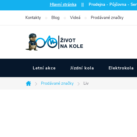
Přejít
Hlavní stránka
|| Prodejna - Půjčovna - Serv
na
Kontakty
Blog
Videá
Prodávané značky
obsah
Letní akce
Jízdní kola
Elektrokola
Prodávané značky
Liv
Domů