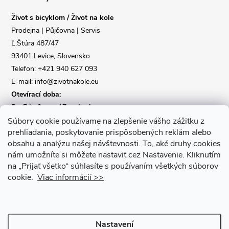
a
Život s bicyklom / Život na kole
t
Prodejna | Půjčovna | Servis
Ľ.Štúra 487/47
í
93401 Levice, Slovensko
Telefon: +421 940 627 093
E-mail: info@zivotnakole.eu
Otevírací doba:
Po-Pá : 9,oo - 17,oo hod
So : 9,oo - 12,oo | Ne : Zavřeno
Súbory cookie používame na zlepšenie vášho zážitku z
prehliadania, poskytovanie prispôsobených reklám alebo
obsahu a analýzu našej návštevnosti.
To, aké druhy cookies
Kontaktní formulář
nám umožníte si môžete nastaviť cez Nastavenie.
Kliknutím
na „Prijať všetko“ súhlasíte s používaním všetkých súborov
cookie.
Viac informácií >>
Nastavení