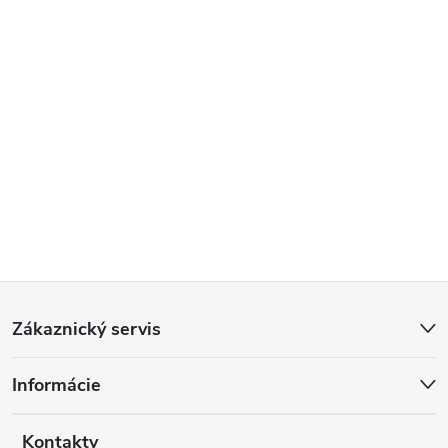
Z
Zákaznický servis
á
Informácie
p
Kontakty