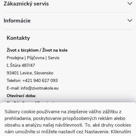
Zákaznický servis
á
Informácie
p
a
Kontakty
Život s bicyklom / Život na kole
t
Prodejna | Půjčovna | Servis
Ľ.Štúra 487/47
í
Reklamace
Doprava
93401 Levice, Slovensko
Telefon: +421 940 627 093
Poslat
E-mail: info@zivotnakole.eu
Otevírací doba:
Po-Pá : 9,oo - 17,oo hod
So : 9,oo - 12,oo | Ne : Zavřeno
Súbory cookie používame na zlepšenie vášho zážitku z
prehliadania, poskytovanie prispôsobených reklám alebo
obsahu a analýzu našej návštevnosti.
To, aké druhy cookies
Kontaktní formulář
nám umožníte si môžete nastaviť cez Nastavenie.
Kliknutím