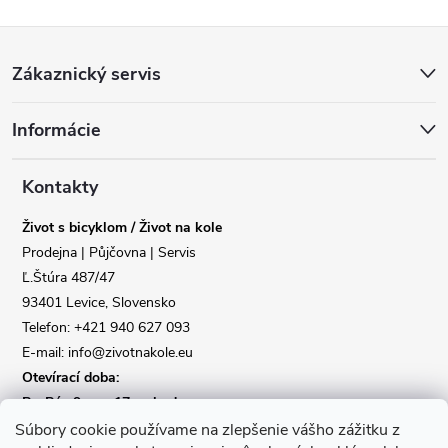
Z
Zákaznický servis
á
Informácie
p
Reklamace
Doprava
a
Kontakty
Poslat
Život s bicyklom / Život na kole
t
Prodejna | Půjčovna | Servis
Ľ.Štúra 487/47
í
93401 Levice, Slovensko
Telefon: +421 940 627 093
E-mail: info@zivotnakole.eu
Otevírací doba:
Po-Pá : 9,oo - 17,oo hod
So : 9,oo - 12,oo | Ne : Zavřeno
Súbory cookie používame na zlepšenie vášho zážitku z