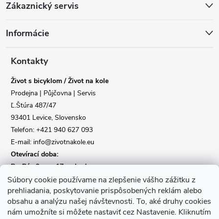
Zákaznický servis
á
Informácie
p
a
Kontakty
Život s bicyklom / Život na kole
t
Prodejna | Půjčovna | Servis
Ľ.Štúra 487/47
í
Reklamace
Doprava
93401 Levice, Slovensko
Telefon: +421 940 627 093
Poslat
E-mail: info@zivotnakole.eu
Otevírací doba:
Po-Pá : 9,oo - 17,oo hod
So : 9,oo - 12,oo | Ne : Zavřeno
Súbory cookie používame na zlepšenie vášho zážitku z
prehliadania, poskytovanie prispôsobených reklám alebo
obsahu a analýzu našej návštevnosti.
To, aké druhy cookies
Kontaktní formulář
nám umožníte si môžete nastaviť cez Nastavenie.
Kliknutím