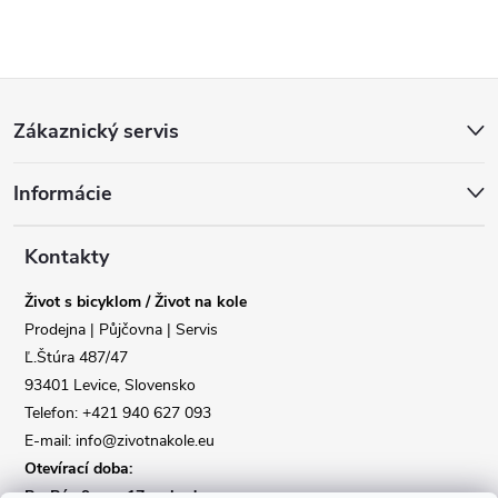
Z
Zákaznický servis
á
Informácie
p
a
Kontakty
Život s bicyklom / Život na kole
t
Prodejna | Půjčovna | Servis
Ľ.Štúra 487/47
í
93401 Levice, Slovensko
Telefon: +421 940 627 093
E-mail: info@zivotnakole.eu
Otevírací doba:
Po-Pá : 9,oo - 17,oo hod