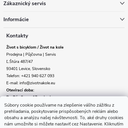
Zákaznický servis
á
Informácie
p
a
Kontakty
Život s bicyklom / Život na kole
t
Prodejna | Půjčovna | Servis
Ľ.Štúra 487/47
í
Reklamace
Doprava
93401 Levice, Slovensko
Telefon: +421 940 627 093
Poslat
E-mail: info@zivotnakole.eu
Otevírací doba:
Po-Pá : 9,oo - 17,oo hod
So : 9,oo - 12,oo | Ne : Zavřeno
Súbory cookie používame na zlepšenie vášho zážitku z
prehliadania, poskytovanie prispôsobených reklám alebo
obsahu a analýzu našej návštevnosti.
To, aké druhy cookies
Kontaktní formulář
nám umožníte si môžete nastaviť cez Nastavenie.
Kliknutím