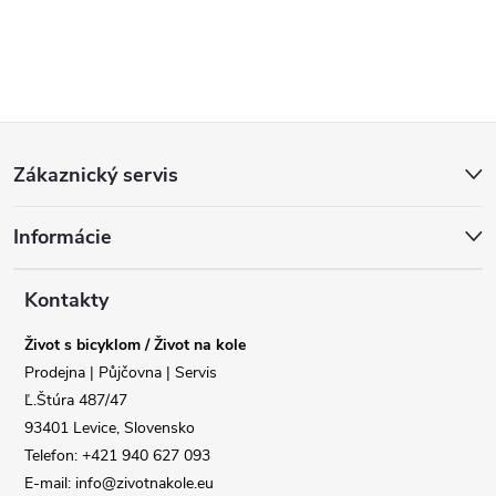
Z
Zákaznický servis
á
Informácie
p
a
Kontakty
Život s bicyklom / Život na kole
t
Prodejna | Půjčovna | Servis
Ľ.Štúra 487/47
í
93401 Levice, Slovensko
Telefon: +421 940 627 093
E-mail: info@zivotnakole.eu