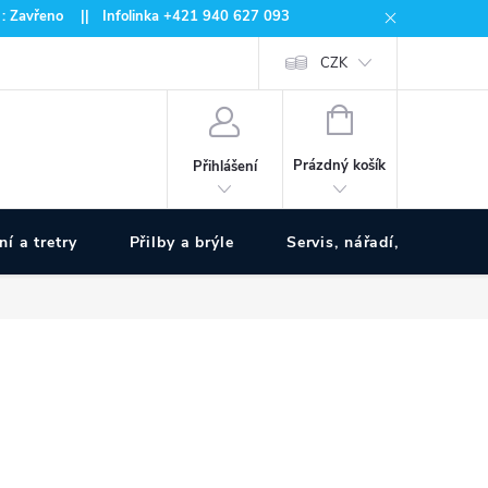
 : Zavřeno || Infolinka +421 940 627 093
CZK
NÁKUPNÍ
KOŠÍK
Prázdný košík
Přihlášení
ní a tretry
Přilby a brýle
Servis, nářadí, pumpy