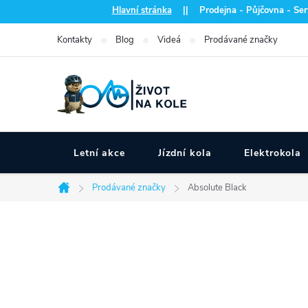
Přejít
Hlavní stránka
|| Prodejna - Půjčovna - Serv
na
Kontakty
Blog
Videá
Prodávané značky
obsah
Letní akce
Jízdní kola
Elektrokola
Prodávané značky
Absolute Black
Domů