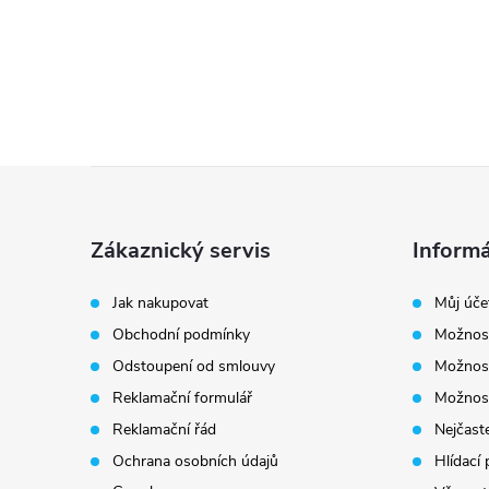
Z
á
Zákaznický servis
Informá
p
Jak nakupovat
Můj úče
Obchodní podmínky
Možnost
a
Odstoupení od smlouvy
Možnost
t
Reklamační formulář
Možnost
Reklamační řád
Nejčaste
í
Ochrana osobních údajů
Hlídací 