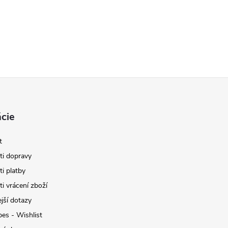
cie
t
i dopravy
i platby
i vrácení zboží
jší dotazy
pes - Wishlist