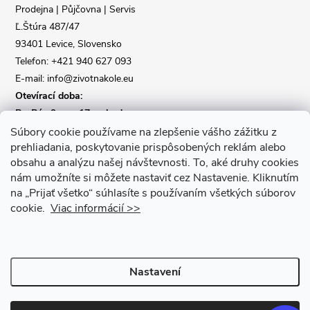
t
Prodejna | Půjčovna | Servis
Ľ.Štúra 487/47
í
93401 Levice, Slovensko
Telefon: +421 940 627 093
E-mail: info@zivotnakole.eu
Otevírací doba:
Po-Pá : 9,oo - 17,oo hod
So : 9,oo - 12,oo | Ne : Zavřeno
Súbory cookie používame na zlepšenie vášho zážitku z
prehliadania, poskytovanie prispôsobených reklám alebo
obsahu a analýzu našej návštevnosti.
To, aké druhy cookies
Kontaktní formulář
nám umožníte si môžete nastaviť cez Nastavenie.
Kliknutím
na „Prijať všetko“ súhlasíte s používaním všetkých súborov
cookie.
Viac informácií >>
Nastavení
Copyright 2026
Život na kole
. Všechna práva vyhrazena.
Upravit
nastavení cookies