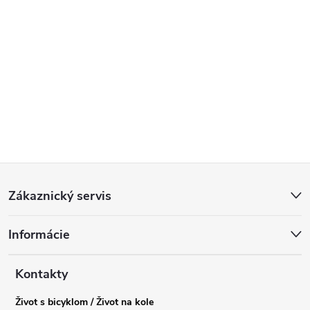
Z
Zákaznický servis
á
Informácie
p
a
Kontakty
Život s bicyklom / Život na kole