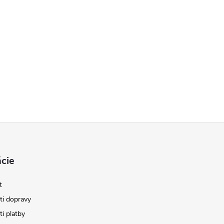
cie
t
i dopravy
i platby