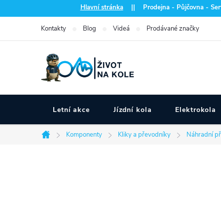
Přejít
Hlavní stránka
|| Prodejna - Půjčovna - Serv
na
Kontakty
Blog
Videá
Prodávané značky
obsah
Letní akce
Jízdní kola
Elektrokola
Komponenty
Kliky a převodníky
Náhradní p
Domů