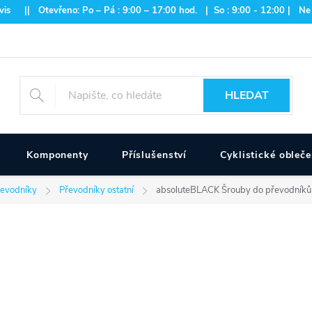
is || Otevřeno: Po – Pá : 9:00 – 17:00 hod. | So : 9:00 - 12:00 | Ne
HLEDAT
Komponenty
Příslušenství
Cyklistické obleče
řevodníky
Převodníky ostatní
absoluteBLACK Šrouby do převodníků 