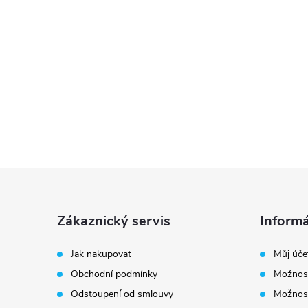
Z
á
Zákaznický servis
Informá
p
Jak nakupovat
Můj úče
Obchodní podmínky
Možnost
a
Odstoupení od smlouvy
Možnost