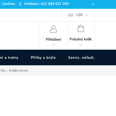
 : Zavřeno || Infolinka +421 940 627 093
CZK
NÁKUPNÍ
KOŠÍK
Prázdný košík
Přihlášení
ní a tretry
Přilby a brýle
Servis, nářadí, pumpy
5ks - krátké černé