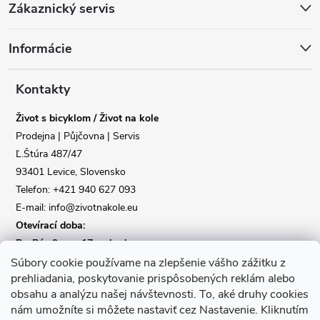
Zákaznický servis
á
Informácie
p
a
Kontakty
Život s bicyklom / Život na kole
t
Prodejna | Půjčovna | Servis
Ľ.Štúra 487/47
í
Reklamace
Doprava
93401 Levice, Slovensko
Telefon: +421 940 627 093
Poslat
E-mail: info@zivotnakole.eu
Otevírací doba:
Po-Pá : 9,oo - 17,oo hod
So : 9,oo - 12,oo | Ne : Zavřeno
Súbory cookie používame na zlepšenie vášho zážitku z
prehliadania, poskytovanie prispôsobených reklám alebo
obsahu a analýzu našej návštevnosti.
To, aké druhy cookies
Kontaktní formulář
nám umožníte si môžete nastaviť cez Nastavenie.
Kliknutím